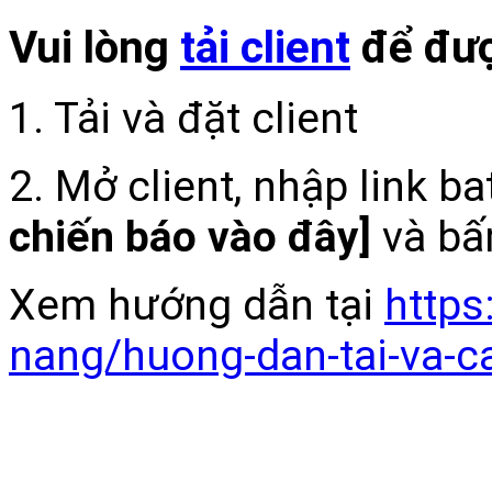
Vui lòng
tải client
để đượ
1. Tải và đặt client
2. Mở client, nhập link b
chiến báo vào đây]
và bấ
Xem hướng dẫn tại
https
nang/huong-dan-tai-va-c