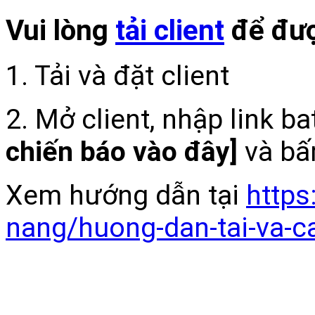
Vui lòng
tải client
để đượ
1. Tải và đặt client
2. Mở client, nhập link b
chiến báo vào đây]
và bấ
Xem hướng dẫn tại
https
nang/huong-dan-tai-va-c